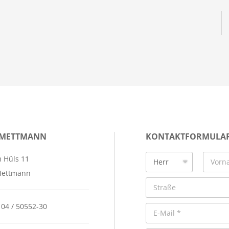
 METTMANN
KONTAKTFORMULA
 Hüls 11
Mettmann
104 / 50552-30