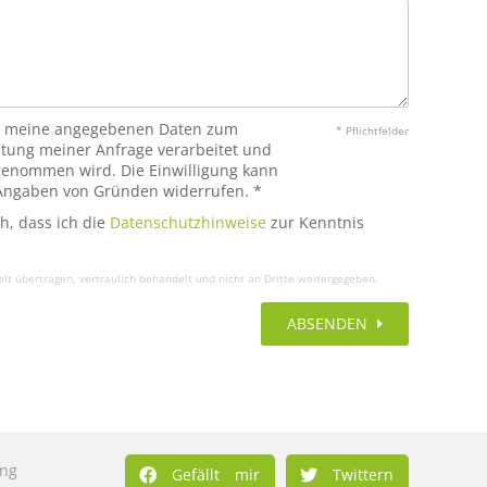
ass meine angegebenen Daten zum
* Pflichtfelder
tung meiner Anfrage verarbeitet und
genommen wird. Die Einwilligung kann
 Angaben von Gründen widerrufen. *
ch, dass ich die
Datenschutzhinweise
zur Kenntnis
t übertragen, vertraulich behandelt und nicht an Dritte weitergegeben.
ABSENDEN
ung
Gefällt mir
Twittern